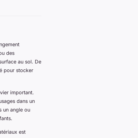
rangement
 ou des
surface au sol. De
gé pour stocker
vier important.
 usages dans un
ns un angle ou
fants.
tériaux est