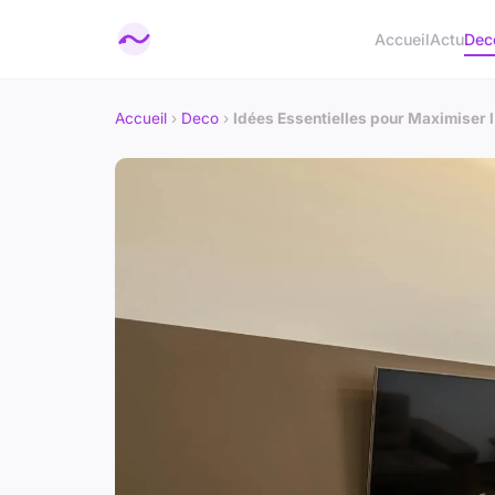
Accueil
Actu
Dec
Accueil
›
Deco
›
Idées Essentielles pour Maximiser 