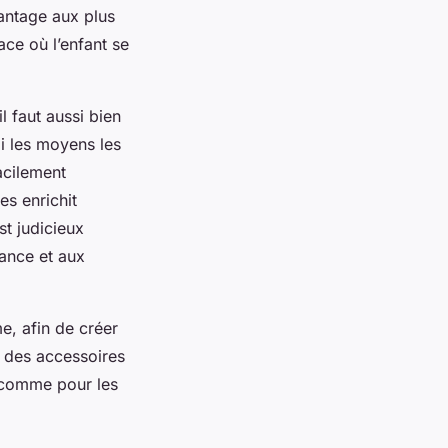
vantage aux plus
ce où l’enfant se
l faut aussi bien
mi les moyens les
facilement
s enrichit
st judicieux
sance et aux
me, afin de créer
t des accessoires
s comme pour les