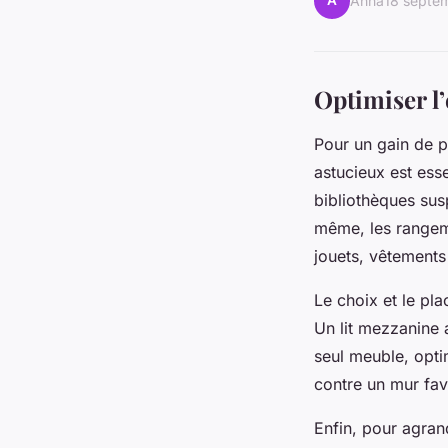
A
Anna
18 septe
Optimiser l
Pour un gain de p
astucieux est ess
bibliothèques sus
même, les rangeme
jouets, vêtements o
Le choix et le pla
Un lit mezzanine 
seul meuble, opti
contre un mur fav
Enfin, pour agran