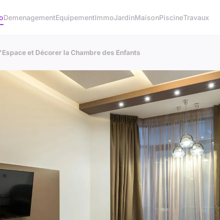
o
Demenagement
Equipement
Immo
Jardin
Maison
Piscine
Travaux
l'Espace et Décorer la Chambre des Enfants