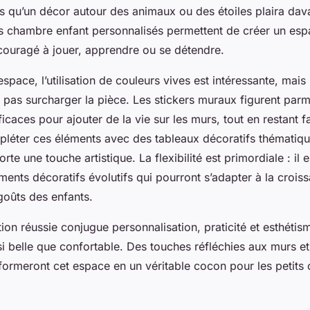
is qu’un décor autour des animaux ou des étoiles plaira da
s chambre enfant personnalisés permettent de créer un espa
ncouragé à jouer, apprendre ou se détendre.
space, l’utilisation de couleurs vives est intéressante, mais i
e pas surcharger la pièce. Les stickers muraux figurent par
ficaces pour ajouter de la vie sur les murs, tout en restant 
léter ces éléments avec des tableaux décoratifs thématique
rte une touche artistique. La flexibilité est primordiale : il e
ments décoratifs évolutifs qui pourront s’adapter à la crois
oûts des enfants.
ion réussie conjugue personnalisation, praticité et esthétis
 belle que confortable. Des touches réfléchies aux murs e
sformeront cet espace en un véritable cocon pour les petit