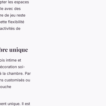
apter les espaces
ple avec des
re de jeu reste
tte flexibilité
activités de
mbre unique
is intime et
écoration soi-
à la chambre. Par
ins customisés ou
 touche
ent unique. Il est