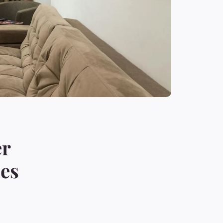
er
des