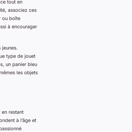
ce tout en
ité, associez ces
r ou boîte
ussi à encourager
 jeunes.
ue type de jouet
s, un panier bleu
x-mêmes les objets
 en restant
ondent à l’âge et
 passionné