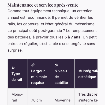
Maintenance et service après-vente
Comme tout équipement technique, un entretien
annuel est recommandé. Il permet de vérifier les
rails, les capteurs, et l’état général du mécanisme.
Le principal coût post-garantie ? Le remplacement
des batteries, à prévoir tous les
5 à 7 ans
. Un petit
entretien régulier, c’est la clé d’une longévité sans
surprise.
📏
⚖️
⚙️
Largeur
Niveau
🎨 Intégration
Type
minimale
de
esthétique
de rail
requise
stabilité
Mono-
Très discrète,
rail
70 cm
Moyenne
s’intègre bien à