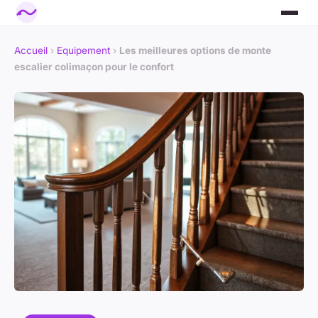
Accueil
›
Equipement
›
Les meilleures options de monte
escalier colimaçon pour le confort