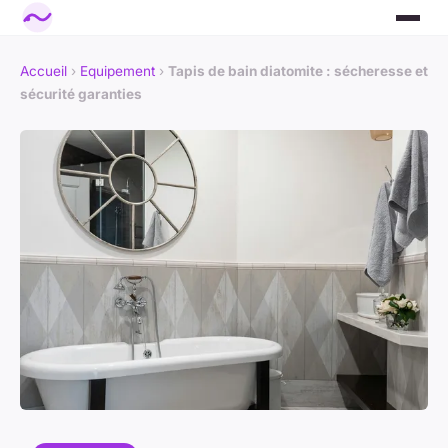
Accueil
›
Equipement
›
Tapis de bain diatomite : sécheresse et
sécurité garanties