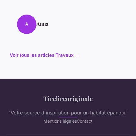
Anna
A
Voir tous les articles Travaux →
Tirelireoriginale
“Votre source d'inspiration pour un habitat épanoui”
Mentions légales
Contact