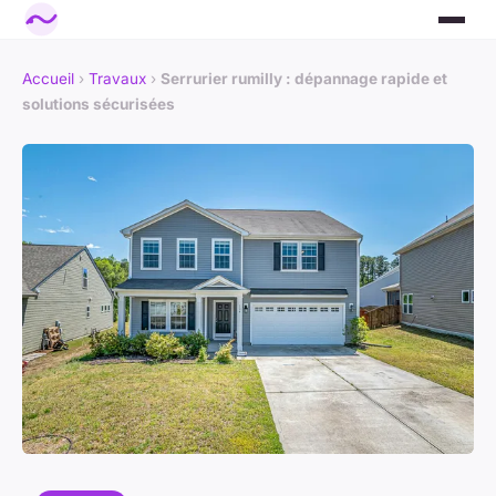
Accueil
›
Travaux
›
Serrurier rumilly : dépannage rapide et
solutions sécurisées